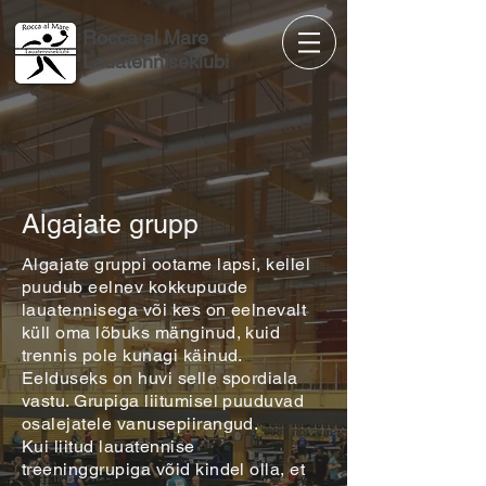
Rocca al Mare
Lauatenniseklubi
Algajate grupp
Algajate gruppi ootame lapsi, kellel
puudub eelnev kokkupuude
lauatennisega või kes on eelnevalt
küll oma lõbuks mänginud, kuid
trennis pole kunagi käinud.
Eelduseks on huvi selle spordiala
vastu. Grupiga liitumisel puuduvad
osalejatele vanusepiirangud.
Kui liitud lauatennise
treeninggrupiga võid kindel olla, et