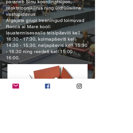
paraneb Sinu koordinatsioon,
reaktsioonikiirus ning üldfüüsiline
vastupidavus
Algajate grupi treeningud toimuvad
Rocca al Mare kooli
lauatennisesaalis teisipäeviti kell
16:30 - 17:30, kolmapäeviti kell
14:30 - 15:30, neljapäeviti kell 15:30
- 16:30 ning reedeti kell 15:00 -
16:00.