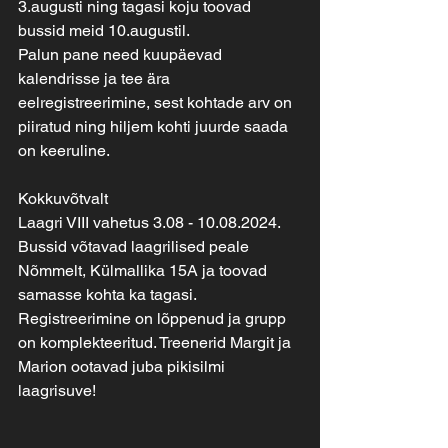
3.augusti ning tagasi koju toovad 
bussid meid 10.augustil.
Palun pane need kuupäevad 
kalendrisse ja tee ära 
eelregistreerimine, sest kohtade arv on 
piiratud ning hiljem kohti juurde saada 
on keeruline.
Kokkuvõtvalt
Laagri VIII vahetus 3.08 - 10.08.2024.
Bussid võtavad laagrilised peale 
Nõmmelt, Külmallika 15A ja toovad 
samasse kohta ka tagasi.
Registreerimine on lõppenud ja grupp 
on komplekteeritud. Treenerid Margit ja 
Marion ootavad juba pikisilmi 
laagrisuve!