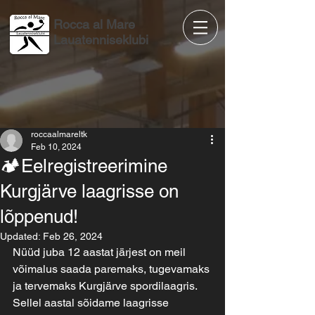
Rocca al Mare
Lauatenniseklubi
roccaalmareltk
Feb 10, 2024
🏕️Eelregistreerimine
Kurgjärve laagrisse on
lõppenud!
Updated:
Feb 26, 2024
Nüüd juba 12 aastat järjest on meil 
võimalus saada paremaks, tugevamaks 
ja tervemaks Kurgjärve spordilaagris.
Sellel aastal sõidame laagrisse 