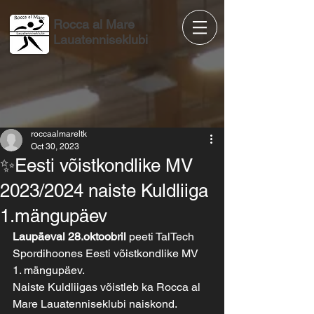
Rocca al Mare
Lauatenniseklubi
roccaalmareltk
Oct 30, 2023
✨Eesti võistkondlike MV
2023/2024 naiste Kuldliiga
1.mängupäev
Laupäeval 28.oktoobril
 peeti TalTech 
Spordihoones Eesti võistkondlike MV 
1. mängupäev.
Naiste Kuldliigas võistleb ka Rocca al 
Mare Lauatenniseklubi naiskond.