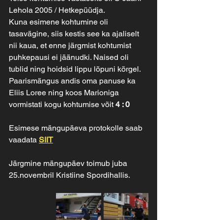
Lehola 2005 / Hetkepüüdja. 
Kuna esimene kohtumine oli 
tasavägine, siis kestis see ka ajaliselt 
nii kaua, et enne järgmist kohtumist 
puhkepausi ei jäänudki. Naised oli 
tublid ning hoidsid lippu lõpuni kõrgel. 
Paarismängus andis oma panuse ka 
Eliis Loree ning koos Marioniga 
vormistati kogu kohtumise võit 
4 : 0
Esimese mängupäeva protokolle saab 
vaadata 
SIIT
Järgmine mängupäev toimub juba 
25.novembril Kristiine Spordihallis.