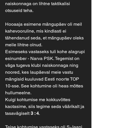
naiskonnaga on lihtne taktikalisi 
otsuseid teha.
Hooaaja esimene mängupäev oli meil 
kahevooruline, mis kindlasti ei 
tähendanud seda, et mängupäev oleks 
meile lihtne olnud.
Esimeseks vastaseks tuli kohe alagrupi 
esinumber - Narva PSK. Tegemist on 
väga tugeva klubi naiskonnaga ning 
noored, kes laupäeval meie vastu 
mängisid kuuluvad Eesti noorte TOP 
10-sse. See kohtumine oli heas mõttes 
hullumeelne. 
Kuigi kohtumise me kokkuvõttes 
kaotasime, siis tegime seda väärikalt ja 
tasavägiselt 
3 : 4
.
Teise kohtumise vastaseks oli S-Jaani 