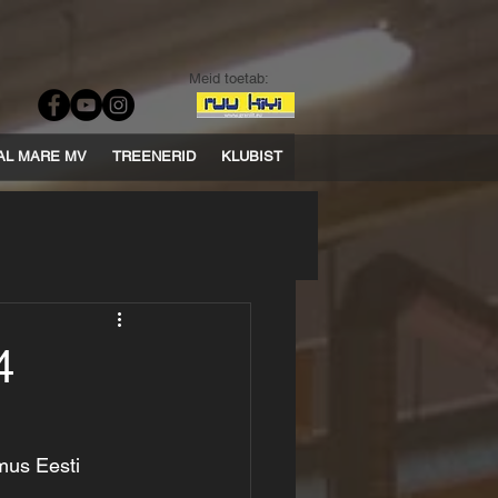
Meid toetab:
AL MARE MV
TREENERID
KLUBIST
4
imus Eesti 