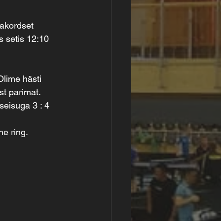
akordset 
s setis 12:10
lime hästi 
st parimat.
seisuga 3 : 4
e ring.