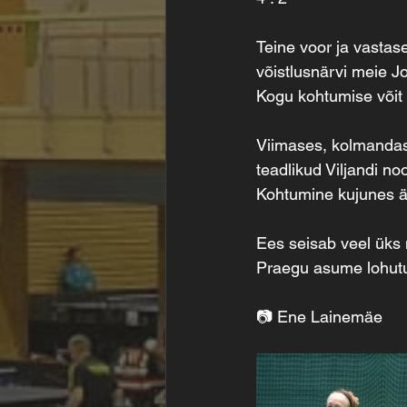
Teine voor ja vastas
võistlusnärvi meie Jo
Kogu kohtumise võit t
Viimases, kolmandas
teadlikud Viljandi n
Kohtumine kujunes ää
Ees seisab veel üks
Praegu asume lohutust
📷 Ene Lainemäe 