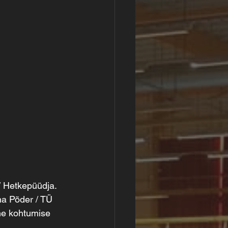
/ Hetkepüüdja.
na Põder / TÜ 
me kohtumise   