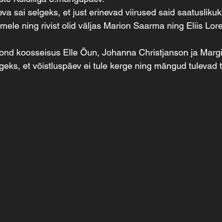
va sai selgeks, et just erinevad viirused said saatusliku
mele ning rivist olid väljas Marion Saarma ning Eliis Lor
kond koosseisus Elle Õun, Johanna Christjanson ja Marg
geks, et võistluspäev ei tule kerge ning mängud tulevad 