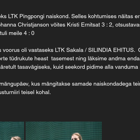
eks LTK Pingpongi naiskond. Selles kohtumises näitas er
hanna Christjanson võites Kristi Ernitsat 3 : 2, otsustava
uli meile 4 : 0
 voorus oli vastaseks LTK Sakala / SILINDIA EHITUS.  O
oorte tüdrukute heast  tasemest ning läksime andma enda
retult tasavägiseks, kuid seekord pidime alla vanduma 
 mängupäev, kus mängitakse samade naiskondadega tein
urniiri teisel kohal.