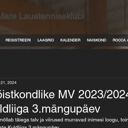
Mare Lauatenniseklubi
REGISTREERI
LAAGRID
KALENDER
NAISKOND
ROCCA 
 21, 2024
õistkondlike MV 2023/202
uldliiga 3.mängupäev
s möllab täiega talv ja viirused murravad inimesi loogu, to
ste Kuldliiga 3.mängupäev.