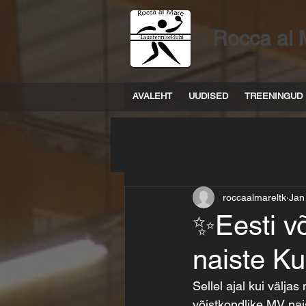
Rocca al 
AVALEHT
UUDISED
TREENINGUD
roccaalmareltk
Jan
✨Eesti v
naiste K
Sellel ajal kui välja
võistkondlike MV nai