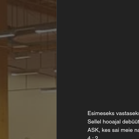
Esimeseks vastaseks
Sellel hooajal debüü
ASK, kes sai meie na
4 : 2 