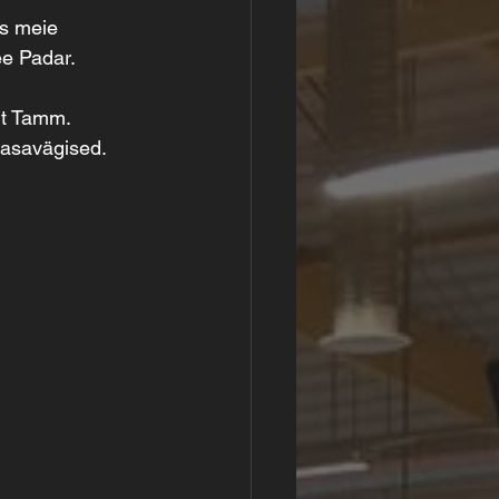
ks meie 
ee Padar.
it Tamm.
tasavägised.