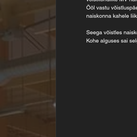
Ööl vastu võistluspäe
naiskonna kahele liik
Seega võistles nais
Kohe alguses sai sel