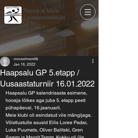
Rocca al Mare
Lauatenniseklubi
roccaalmareltk
Jan 16, 2022
Haapsalu GP 5.etapp /
Uusaastaturniir 16.01.2022
Haapsalu GP kalendriaasta esimene, 
hooaja lõikes aga juba 5. etapp peeti 
pühapäeval, 16.jaanuaril.
Meie klubi oli esindatud viie mängijaga. 
Võistlustulle asusid Eliis Loree Padar, 
Luka Puumets, Oliver Balitski, Gren 
Samm ja Margit Tamm. Kokku oli üle 