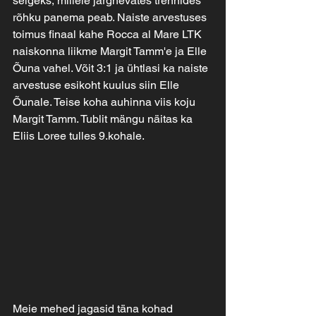
selgeks, millele järgnevates trennides 
rõhku panema peab. Naiste arvestuses 
toimus finaal kahe Rocca al Mare LTK 
naiskonna liikme Margit Tamm'e ja Elle 
Õuna vahel. Võit 3:1 ja ühtlasi ka naiste 
arvestuse esikoht kuulus siin Elle 
Õunale. Teise koha auhinna viis koju 
Margit Tamm. Tublit mängu näitas ka 
Eliis Loree tulles 9.kohale.
Meie mehed jagasid täna kohad 