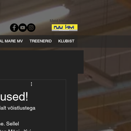
Meid toetab:
AL MARE MV
TREENERID
KLUBIST
mused!
lt võistlustega 
. Sellel 