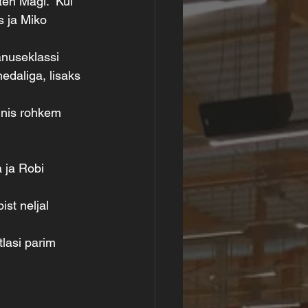
en Mägi.  Kui 
s ja Miko 
anuseklassi 
edaliga, lisaks 
ennis rohkem 
 ja Robi 
st neljal 
lasi parim 