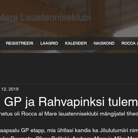
Mare Lauatenniseklubi
REGISTREERI
LAAGRID
KALENDER
NAISKOND
ROCCA 
 12, 2019
 GP ja Rahvapinksi tule
us oli Rocca al Mare lauatenniseklubi mängijatel tiheda
apsalu GP etapp, mis ühtlasi kandis ka Jõuluturniiri nime