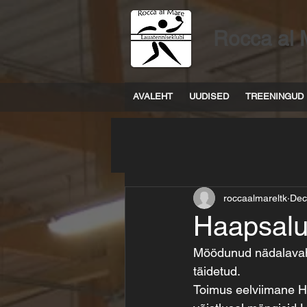
Rocca al 
AVALEHT
UUDISED
TREENINGUD
roccaalmareltk
Dec
Haapsalu
Möödunud nädalavahet
täidetud.
Toimus eelviimane Ha