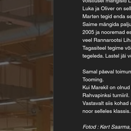
võistlusel mängisid 
Luka ja Oliver on se
Marten tegid enda se
Saime mängida palju 
2005 ja nooremad esi
veel Rannarootsi Lih
Tagasiteel tegime või
tegeleda. Lastel jäi 
Samal päeval toimunu
Tooming.
Kui Marekil on olnud 
Rahvapinksi turniiril.
Vastavalt siis kohad 
noor selleles klassi
Fotod : Kert Saarma