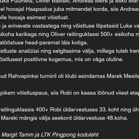
Luka Puumets, Oliver Balitski, Andreas Mere ja Miko Mart
llel hooajal Haapsalus juba mitmendat korda, siis Andrea
lle hooaja esimest võistlust.
ja erinevate vastastega ning võistluse lõpetasid Luka v
koha karikaga ning Oliver reitinguklassi 500+ esikoha m
atööstuse head-paremat täis kotiga.
stluste analüüsi ning selgitasime välja, millega tuleb tr
võistlusest positiivne kogemus, mis on väga oluline.
d Rahvapinksi turniiril oli klubi esindamas Marek Mesila
pikem võistluspaus, siis Robi on kaasa löönud viiest etapi
reitinguklassis 400+ Robi üldarvestuses 33. koht ning üht
s. Mareki mängis välja seekord üldarvestuse 48.koha.
, Margit Tamm ja LTK Pingpong koduleht