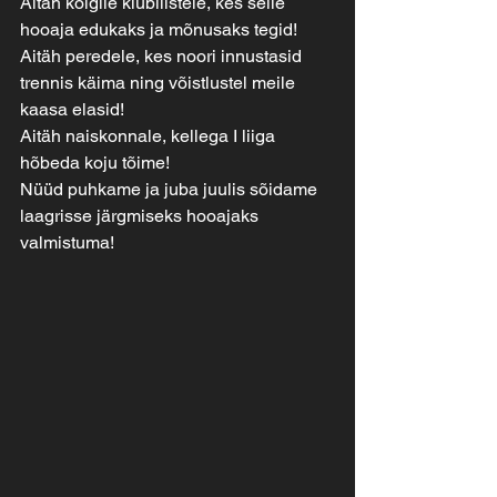
Aitäh kõigile klubilistele, kes selle 
hooaja edukaks ja mõnusaks tegid!
Aitäh peredele, kes noori innustasid 
trennis käima ning võistlustel meile 
kaasa elasid!
Aitäh naiskonnale, kellega I liiga 
hõbeda koju tõime!
Nüüd puhkame ja juba juulis sõidame 
laagrisse järgmiseks hooajaks 
valmistuma!