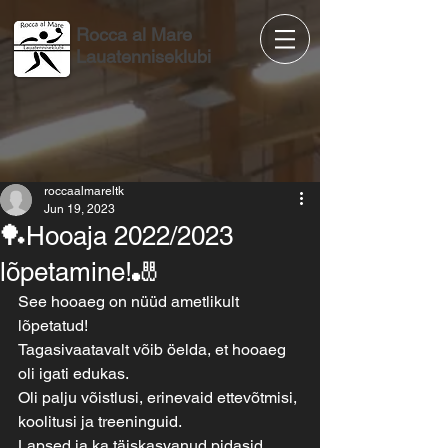
Rocca al Mare
Lauatenniseklubi
roccaalmareltk
Jun 19, 2023
🏓Hooaja 2022/2023
lõpetamine!🎳
See hooaeg on nüüd ametlikult 
lõpetatud!
Tagasivaatavalt võib öelda, et hooaeg 
oli igati edukas.
Oli palju võistlusi, erinevaid ettevõtmisi, 
koolitusi ja treeninguid.
Lapsed ja ka täiskasvanud pidasid 