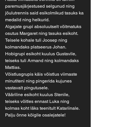
paremusjärjestused selgunud ning 
jõulutrennis said esikolmikud tasuks ka 
medalid ning helkurid.
Algajate grupi absoluutselt võitmatuks 
osutus Margaret ning tasuks esikoht. 
Teisele kohale tuli Joosep ning 
kolmandaks platseerus Johan. 
Hobigrupi esikoht kuulus Gustavile, 
teiseks tuli Armand ning kolmandaks 
Mattias.
Võistlusgrupis käis võistlus viimaste 
minutiteni ning pingerida kujunes 
vastavalt pingutusele.
Vääriline esikoht kuulus Stenile, 
teiseks võitles ennast Luka ning 
kolmas koht läks teenitult Katariinale.
Palju õnne kõigile osalejatele! 