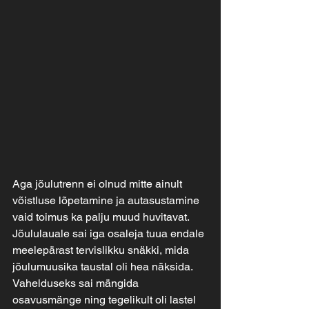
Aga jõulutrenn ei olnud mitte ainult 
võistluse lõpetamine ja autasustamine 
vaid toimus ka palju muud huvitavat. 
Jõululauale sai iga osaleja tuua endale 
meelepärast tervislikku snäkki, mida 
jõulumuusika taustal oli hea näksida. 
Vahelduseks sai mängida 
osavusmänge ning tegelikult oli lastel 