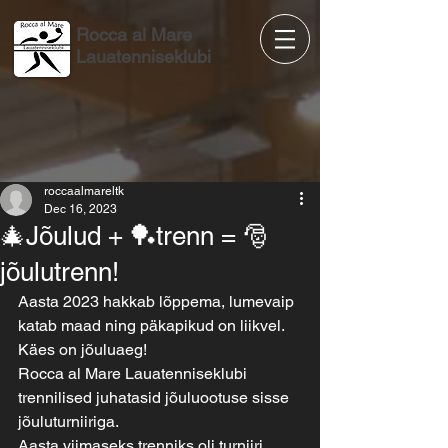
Rocca al Mare
Lauatenniseklubi
roccaalmareltk
Dec 16, 2023
🎄Jõulud + 🏓trenn = 🎅
jõulutrenn!
Aasta 2023 hakkab lõppema, lumevaip 
katab maad ning päkapikud on liikvel. 
Käes on jõuluaeg!
Rocca al Mare Lauatenniseklubi 
trennilised juhatasid jõuluootuse sisse 
jõuluturniiriga.
Aasta viimaseks trenniks oli turniiri 