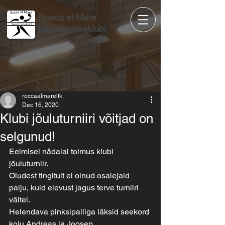
Rocca al Mare
Lauatenniseklubi
roccaalmareltk
Dec 16, 2020
Klubi jõuluturniiri võitjad on
selgunud!
Eelmisel nädalal toimus klubi 
jõuluturniir.
Oludest tingitult ei olnud osalejaid 
palju, kuid elevust jagus terve turniiri 
vältel.
Helendava pinksipalliga läksid seekord 
koju Andreas ja Joosep.