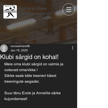
Rocca al Mare
Lauatenniseklubi
roccaalmareltk
Jan 16, 2020
Klubi särgid on kohal!
Meie oma klubi särgid on valmis ja 
ootavad omanikke ! 
Särke saab käte treeneri käest 
treeningute aegadel.
Suur tänu Erole ja Annelile särke 
kujundamast!