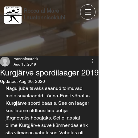
Rocca al Mare
Lauatenniseklubi
roccaalmareltk
Aug 15, 2019
Kurgjärve spordilaager 2019
Updated:
Aug 20, 2020
Nagu juba tavaks saanud toimuvad 
meie suvelaagrid Lõuna-Eesti võrratus 
Kurgjärve spordibaasis. See on laager 
kus laome üldfüüsilise põhja 
järgnevaks hooajaks. Sellel aastal 
olime Kurgjärve suve kümnendas ehk 
siis viimases vahetuses. Vahetus oli 