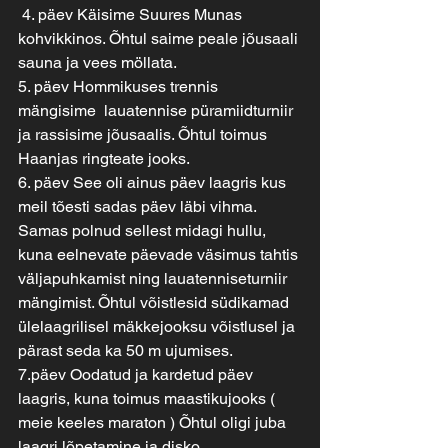
 4. päev Käisime Suures Munas 
kohvikkinos. Õhtul saime peale jõusaali 
sauna ja vees möllata.
5. päev Hommikuses trennis 
mängisime  lauatennise püramiidturniir 
ja rassisime jõusaalis. Õhtul toimus 
Haanjas ringteate jooks. 
6. päev See oli ainus päev laagris kus 
meil tõesti sadas päev läbi vihma. 
Samas polnud sellest midagi hullu, 
kuna eelnevate päevade väsimus tahtis 
väljapuhkamist ning lauatenniseturniir 
mängimist. Õhtul võistlesid südikamad 
ülelaagrilisel mäkkejooksu võistlusel ja 
pärast seda ka 50 m ujumises. 
7.päev Oodatud ja kardetud päev 
laagris, kuna toimus maastikujooks ( 
meie keeles maraton ) Õhtul oligi juba 
laagri lõpetamine ja disko. 