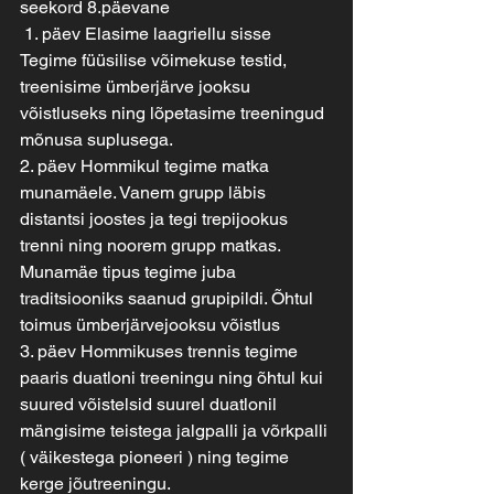
seekord 8.päevane
 1. päev Elasime laagriellu sisse 
Tegime füüsilise võimekuse testid, 
treenisime ümberjärve jooksu 
võistluseks ning lõpetasime treeningud 
mõnusa suplusega. 
2. päev Hommikul tegime matka 
munamäele. Vanem grupp läbis 
distantsi joostes ja tegi trepijookus 
trenni ning noorem grupp matkas. 
Munamäe tipus tegime juba 
traditsiooniks saanud grupipildi. Õhtul 
toimus ümberjärvejooksu võistlus 
3. päev Hommikuses trennis tegime 
paaris duatloni treeningu ning õhtul kui 
suured võistelsid suurel duatlonil 
mängisime teistega jalgpalli ja võrkpalli 
( väikestega pioneeri ) ning tegime 
kerge jõutreeningu.