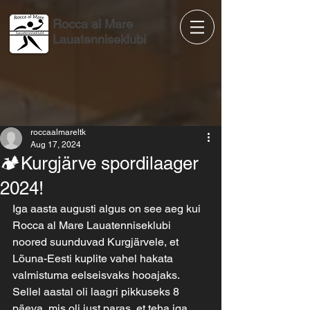
Rocca al Mare
Lauatenniseklubi
roccaalmareltk
Aug 17, 2024
🏕️Kurgjärve spordilaager
2024!
Iga aasta augusti algus on see aeg kui 
Rocca al Mare Lauatenniseklubi 
noored suunduvad Kurgjärvele, et 
Lõuna-Eesti kuplite vahel hakata 
valmistuma eelseisvaks hooajaks.
Sellel aastal oli laagri pikkuseks 8 
päeva, mis oli just paras, et teha iga 