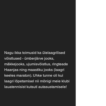
Nagu ikka toimusid ka ülelaagrilised 
võistlused - ümberjärve jooks, 
mäkkejooks, ujumisvõistlus, ringteade 
Haanjas ning maastiku jooks (laagri 
keeles maraton). Uhke tunne oli kui 
laagri lõpetamisel nii mõnigi meie klubi 
lauatennisist kutsuti autasustamisele!