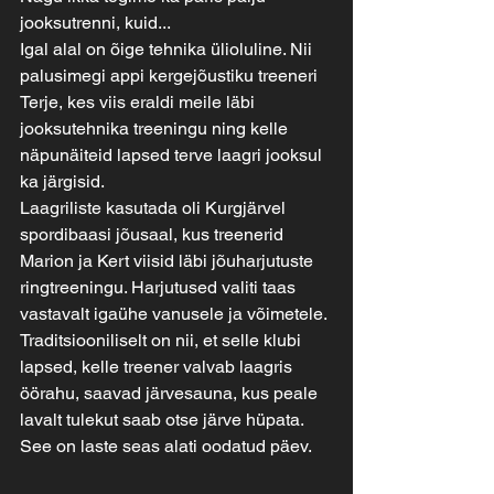
jooksutrenni, kuid...
Igal alal on õige tehnika ülioluline. Nii 
palusimegi appi kergejõustiku treeneri 
Terje, kes viis eraldi meile läbi 
jooksutehnika treeningu ning kelle 
näpunäiteid lapsed terve laagri jooksul 
ka järgisid.
Laagriliste kasutada oli Kurgjärvel 
spordibaasi jõusaal, kus treenerid 
Marion ja Kert viisid läbi jõuharjutuste 
ringtreeningu. Harjutused valiti taas 
vastavalt igaühe vanusele ja võimetele.
Traditsiooniliselt on nii, et selle klubi 
lapsed, kelle treener valvab laagris 
öörahu, saavad järvesauna, kus peale 
lavalt tulekut saab otse järve hüpata. 
See on laste seas alati oodatud päev.