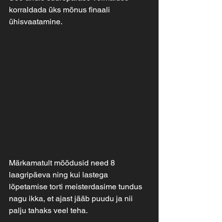
korraldada üks mõnus finaali 
ühisvaatamine. 
Märkamatult möödusid need 8 
laagripäeva ning kui lastega 
lõpetamise torti meisterdasime tundus 
nagu ikka, et ajast jääb puudu ja nii 
palju tahaks veel teha.