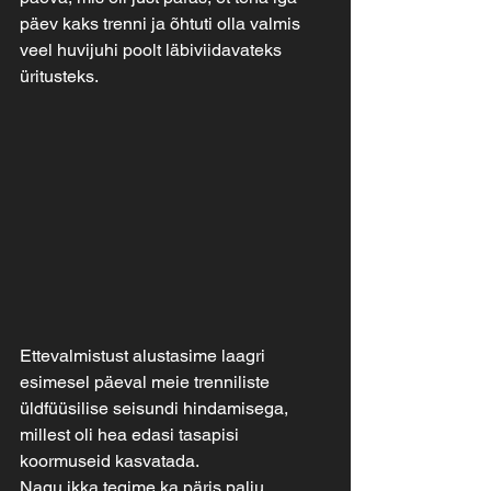
päev kaks trenni ja õhtuti olla valmis 
veel huvijuhi poolt läbiviidavateks 
üritusteks.
Ettevalmistust alustasime laagri 
esimesel päeval meie trenniliste 
üldfüüsilise seisundi hindamisega, 
millest oli hea edasi tasapisi 
koormuseid kasvatada. 
Nagu ikka tegime ka päris palju 