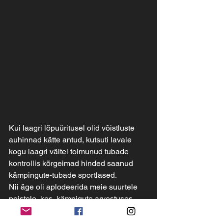
Kui laagri lõpuüritusel olid võistluste 
auhinnad kätte antud, kutsuti lavale 
kogu laagri vältel toimunud tubade 
kontrollis kõrgeimad hinded saanud 
kämpingute-tubade sportlased.
Nii äge oli aplodeerida meie suurtele 
poistele, kes  kämpigute arvestuses 
tulid parimateks!