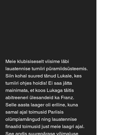
Meie klubisiseselt viisime läbi 
lauatennise turniiri püramiidsüsteemis. 
Siin kohal suured tänud Lukale, kes 
turniiri ohjes hoidis! Ei saa jätta 
mainimata, et koos Lukaga täitis 
abitreeneri ülesandeid ka Franz. 
Selle aasta laager oli eriline, kuna 
samal ajal toimusid Pariisis 
olümpiamängud ning lauatennise 
finaalid toimusid just meie laagri ajal. 
See andis suurepärase võimaluse 