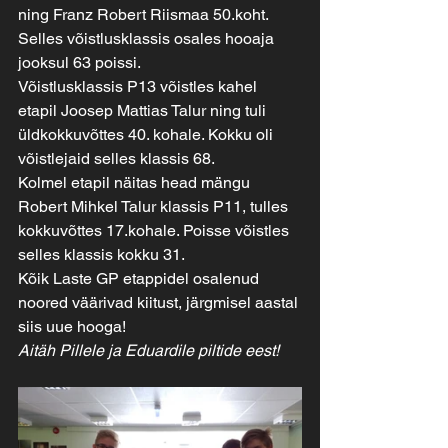
ning Franz Robert Riismaa 50.koht. 
Selles võistlusklassis osales hooaja 
jooksul 63 poissi.
Võistlusklassis P13 võistles kahel 
etapil Joosep Mattias Talur ning tuli 
üldkokkuvõttes 40. kohale. Kokku oli 
võistlejaid selles klassis 68.
Kolmel etapil näitas head mängu 
Robert Mihkel Talur klassis P11, tulles 
kokkuvõttes 17.kohale. Poisse võistles 
selles klassis kokku 31.
Kõik Laste GP etappidel osalenud 
noored väärivad kiitust, järgmisel aastal 
siis uue hooga!
Aitäh Pillele ja Eduardile piltide eest!