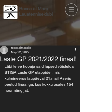
Rocca al Mare
Lauatenniseklubi
roccaalmareltk
May 22, 2022
Laste GP 2021/2022 finaal!
Läbi terve hooaja said lapsed võistelda 
STIGA Laste GP etappidel, mis 
kulmineerus laupäeval 21.mail Aseris 
peetud finaaliga, kus kokku osales 154 
noormängijat.