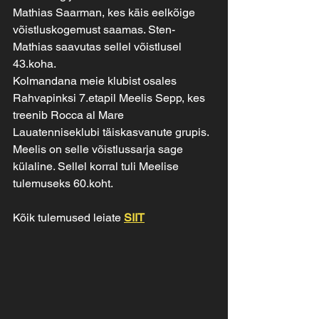
Mathias Saarman, kes käis eelkõige 
võistluskogemust saamas. Sten-
Mathias saavutas sellel võistlusel 
43.koha.
Kolmandana meie klubist osales 
Rahvapinksi 7.etapil Meelis Sepp, kes 
treenib Rocca al Mare 
Lauatenniseklubi täiskasvanute grupis. 
Meelis on selle võistlussarja sage 
külaline. Sellel korral tuli Meelise 
tulemuseks 60.koht.
Kõik tulemused leiate 
SIIT