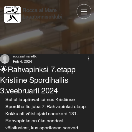
Rocca al Mare
Lauatenniseklubi
roccaalmareltk
Feb 4, 2024
🌟Rahvapinksi 7.etapp
Kristiine Spordihallis
3.veebruaril 2024
Sellel laupäeval toimus Kristiinse 
Spordihallis juba 7. Rahvapinksi etapp. 
Kokku oli võistlejaid seeekord 131.
Rahvapinks on üks nendest 
võistlustest, kus sportlased saavad 