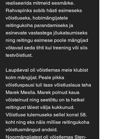
realiseerida mitmeid eesmärke. 
Rahvapinks sobib hästi esimeseks 
võistluseks, hobimängijatele 
reitingukoha parandamiseks ja 
esinevate vastastega jõukatsumiseks 
ning reitingu esimese poole mängijad 
võtavad seda tihti kui treening või siis 
testvõistlust.
Laupäeval oli võistlemas meie klubist 
kolm mängijat. Peale pikka 
võistluspausi tuli taas võistluslaua taha 
Marek Mesila. Marek polnud kaua 
võistelnud ning seetõttu on ta hetkel 
reitingust täiest välja kukkunud. 
Võistluse tulemuseks sellel korral 58. 
koht ning eks näis millise reitingukoha 
võistlusmängud andsid.
Noormängijatest oli võistlemas Sten-