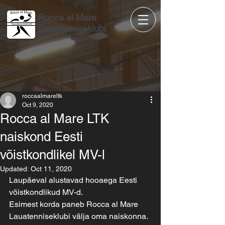
Rocca al Mare
Lauatenniseklubi
roccaalmareltk
Oct 9, 2020
Rocca al Mare LTK
naiskond Eesti
võistkondlikel MV-l
Updated:
Oct 11, 2020
Laupäeval alustavad hooaega Eesti 
võistkondlikud MV-d.
Esimest korda paneb Rocca al Mare 
Lauatenniseklubi välja oma naiskonna.