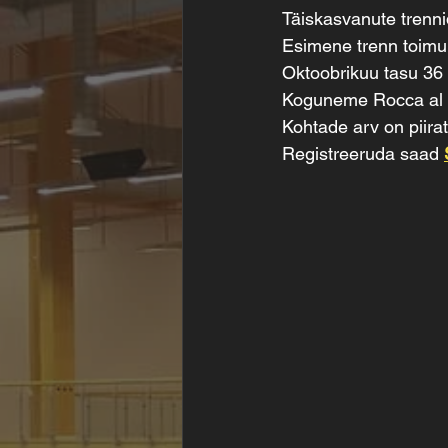
Täiskasvanute trenn
Esimene trenn toimub
Oktoobrikuu tasu 36
Koguneme Rocca al M
Kohtade arv on piirat
Registreeruda saad 