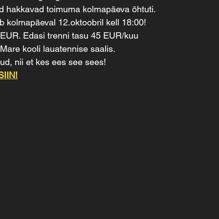
id hakkavad toimuma kolmapäeva õhtuti.
 kolmapäeval 12.oktoobril kell 18:00!
 EUR. Edasi trenni tasu 45 EUR/kuu
are kooli lauatennise saalis.
ud, nii et kes ees see sees!
SIIN!