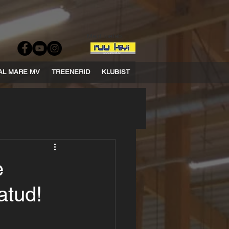
Meid toetab:
AL MARE MV
TREENERID
KLUBIST
e
atud!