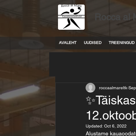
Rocca al 
AVALEHT
UUDISED
TREENINGUD
roccaalmareltk
Sep
✨Täiskas
12.oktoob
Updated:
Oct 6, 2022
Alustame kauaoodatu