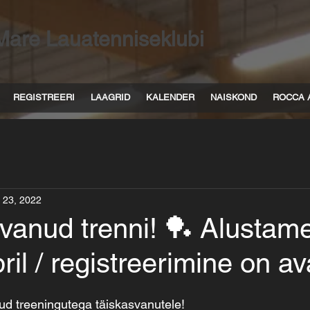
Mare Lauatenniseklubi
REGISTREERI
LAAGRID
KALENDER
NAISKOND
ROCCA 
 23, 2022
vanud trenni! 🏓 Alustam
ril / registreerimine on av
d treeningutega täiskasvanutele!