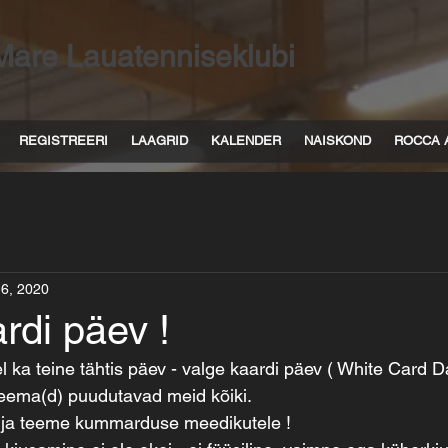
Mare Lauatenniseklubi
REGISTREERI
LAAGRID
KALENDER
NAISKOND
ROCCA 
 6, 2020
rdi päev !
eel ka teine tähtis päev - valge kaardi päev ( White Card D
teema(d) puudutavad meid kõiki.
e ja teeme kummarduse meedikutele !