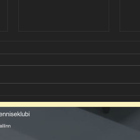
✨Rocca al Mare LTK noored
Laua
PERH-
lõpetasid Laste GP hooaja
liik
tugeva esitusega
uusi
enniseklubi
llinn