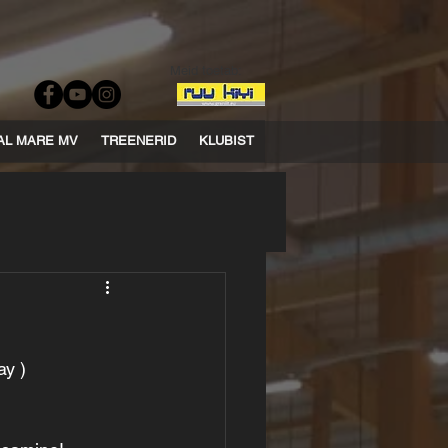
Meid toetab:
AL MARE MV
TREENERID
KLUBIST
ay )