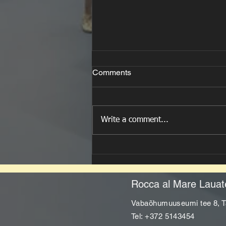
Comments
Write a comment...
Rocca al Mare
Lauatenniseklubi lõpetas
hooaja sportlikult ja
meeleolukalt 🏓✨
Rocca al Mare Lauat
Vabaõhumuuseumi tee 8, Ta
Tel: +372 5143454