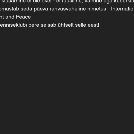
kiusamine ei ole okei - ei füüsiline, vaimne ega küberki
omustab seda päeva rahvusvaheline nimetus - Internatio
nt and Peace
nniseklubi pere seisab ühtselt selle eest!