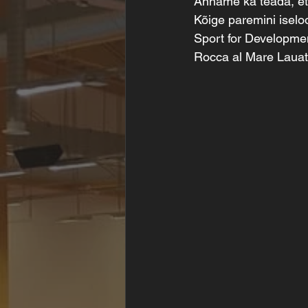
Anname ka teada, et 
Kõige paremini iselo
Sport for Developme
Rocca al Mare Lauate