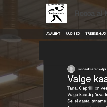
Rocca al 
AVALEHT
UUDISED
TREENINGUD
roccaalmareltk
Apr
Valge kaa
Täna, 6.aprillil on v
Valge kaardi päeva 
Sellel aastal tänam