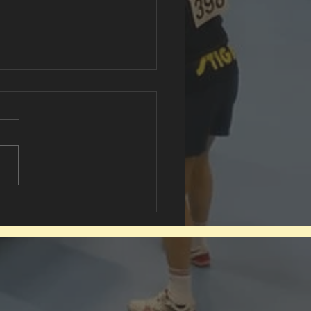
tennise näidistreening
i töötajatele tõi
umiskuu raames rõõmu ja
 oskusi